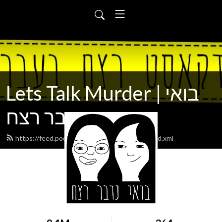
Lets Talk Murder | בואי
נדבר רצח
https://feed.podbean.com/letstalkmurder/feed.xml