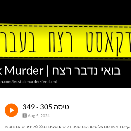
Lets Talk Murder | בואי נדבר רצח
an.com/letstalkmurder/feed.xml
349 - טיסה 305
Aug 5, 2024
קייס המפורסם של טיסה שנחטפה, רק שהנוסעים בכלל לא ידעו שהם נחטפו