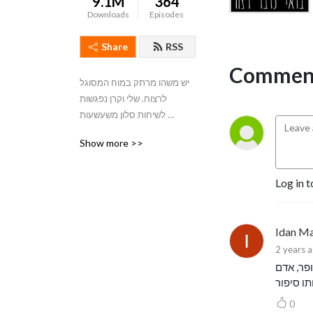
9.1M
364
Downloads
Episodes
Share
RSS
Comment
יש משהו מרתק במוח המסוגל 
לרצוח. שלי וקרן נפגשות 
לשיחות סלון משעשעות 
בפודקאסט שבועי על רוצחים 
Show more >>
סדרתיים ופשע אמיתי
Log in t
Idan Ma
2 years 
פר, אדם
ו סיפור
0