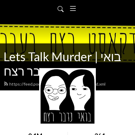
Lets Talk Murder | בואי
נדבר רצח
https://feed.podbean.com/letstalkmurder/feed.xml