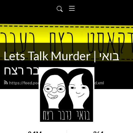
Lets Talk Murder | בואי
נדבר רצח
https://feed.podbean.com/letstalkmurder/feed.xml