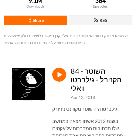
9.1M
364
Downloads
Episodes
Share
RSS
יש משהו מרתק במוח המסוגל לרצוח. שלי וקרן נפגשות לשיחות סלון משעשעות 
בפודקאסט שבועי על רוצחים סדרתיים ופשע אמיתי
84 - השוטר
הקניבל - גילברטו
וואלי
Apr 12, 2018
גילברטו היה שוטר מקווינס ניו יורק,
בשנת 2012
אשתו מצאה במחשב
שלו תכתובות המדברות על אקטים
קניבליים בהם היא מתוארת כארוחת