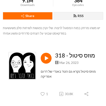
9.1M
364
Downloads
Episodes
Share
RSS
יש משהו מרתק במוח המסוגל לרצוח. שלי וקרן נפגשות לשיחות סלון משעשעות 
בפודקאסט שבועי על רוצחים סדרתיים ופשע אמיתי
318 - מוזס סיטול
Mar 26, 2023
מוזס סיטול נקרא גם הטד באנדי של דרום
אפריקה
1
30.8K