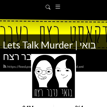
Lets Talk Murder | בואי
נדבר רצח
https://feed.podbean.com/letstalkmurder/feed.xml